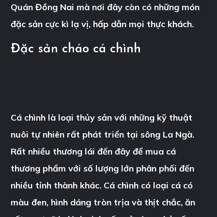
Quán Đồng Nai mà nơi đây còn có những món
đặc sản cực kì lạ vị, hấp dẫn mọi thực khách.
Đặc sản cháo cá chình
Cá chình là loại thủy sản với những kỹ thuật
nuôi tự nhiên rất phát triển tại sông La Ngà.
Rất nhiều thương lái đến đây để mua cá
thương phẩm với số lượng lớn phân phối đến
nhiều tỉnh thành khác. Cá chình có loại cá có
màu đen, hình dáng tròn trịa và thịt chắc, ăn