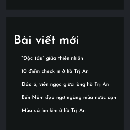
Bài viết mới
“Độc tấu” giữa thiên nhiên
10 điểm check in ở hồ Trị An
Đảo ó, viên ngọc giữa lòng hồ Trị An
Bến Nôm đẹp ngỡ ngàng mùa nước cạn
Mùa cá lìm kìm ở hồ Trị An