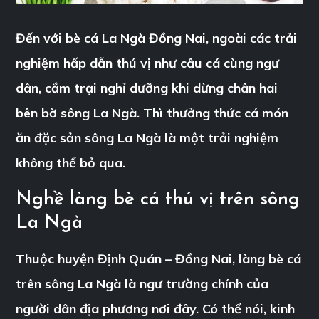
Đến với bè cá La Ngà Đồng Nai, ngoài các trải
nghiệm hấp dẫn thú vị như câu cá cùng ngư
dân, cắm trại nghỉ dưỡng khi dừng chân hai
bên bờ sông La Ngà. Thì thưởng thức cá món
ăn đặc sản sông La Ngà là một trải nghiệm
không thể bỏ qua.
Nghề làng bè cá thú vị trên sông
La Ngà
Thuộc huyện Định Quán – Đồng Nai, làng bè cá
trên sông La Ngà là ngư trường chính của
người dân địa phương nơi đây. Có thể nói, kinh