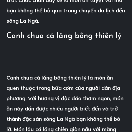
trời. Chắc chắn đây sẽ là món ăn tuyệt vời mà
bạn không thể bỏ qua trong chuyến du lịch đến
sông La Ngà.
Canh chua cá lăng bông thiên lý
Canh chua cá lăng bông thiên lý là món ăn
quen thuộc trong bữa cơm của người dân địa
phương. Với hương vị độc đáo thơm ngon, món
ăn này dần được nhiều người biết đến và trở
thành đặc sản sông La Ngà bạn không thể bỏ
lỡ. Món lẩu cá lăng chiên giòn nấu với măng