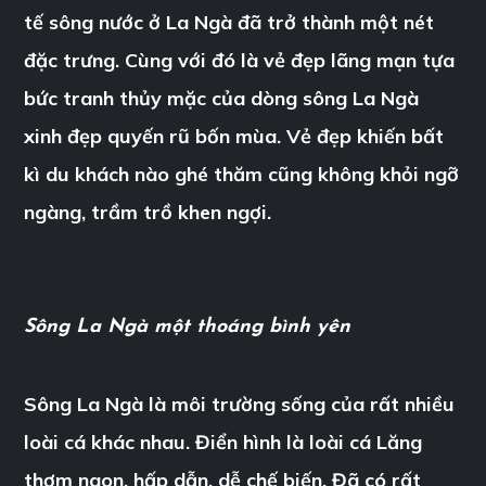
tế sông nước ở La Ngà đã trở thành một nét
đặc trưng. Cùng với đó là vẻ đẹp lãng mạn tựa
bức tranh thủy mặc của dòng sông La Ngà
xinh đẹp quyến rũ bốn mùa. Vẻ đẹp khiến bất
kì du khách nào ghé thăm cũng không khỏi ngỡ
ngàng, trầm trồ khen ngợi.
Sông La Ngà một thoáng bình yên
Sông La Ngà là môi trường sống của rất nhiều
loài cá khác nhau. Điển hình là loài cá Lăng
thơm ngon, hấp dẫn, dễ chế biến. Đã có rất