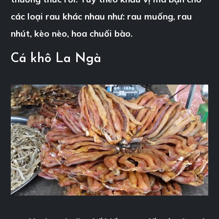
các loại rau khác nhau như: rau muống, rau
nhút, kèo nèo, hoa chuối bào.
Cá khô La Ngà