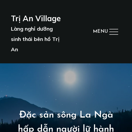
Skip
to
Trị An Village
content
Làng nghỉ dưỡng
MENU
sinh thái bên hồ Trị
An
Đặc sản sông La Ngà
hấp dẫn người lữ hành