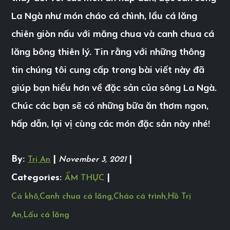
La Ngà như món cháo cá chình, lẩu cá lăng
chiên giòn nấu với măng chua và canh chua cá
lăng bông thiên lý. Tin rằng với những thông
tin chúng tôi cung cấp trong bài viết này đã
giúp bạn hiểu hơn về đặc sản của sông La Ngà.
Chúc các bạn sẽ có những bữa ăn thơm ngon,
hấp dẫn, lại vị cùng các món đặc sản này nhé!
Posted
By:
Trị An
November 3, 2021
on
Categories:
ẨM THỰC
Cá khô
Canh chua cá lăng
Cháo cá trình
Hồ Trị
An
Lẩu cá lăng